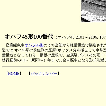
オハフ45形100番代
（オハフ45 2101～2106, 107,
座席緩急車
オハフ45形
のうち当初から軽量構造で製造されたオ
造では オハ46形の前位側の座席1ボックス分を撤去して車
量構造となっており、鋼板の屋根で、金属製プレス材の雨トイ
移行直前の1987（昭和62）年までに全車廃車となり形式消滅
【
HOME
】 【
バックナンバー
】