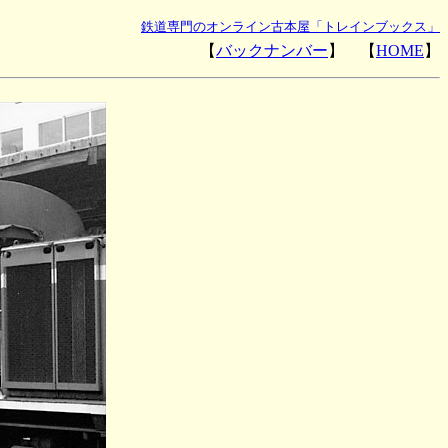
鉄道専門のオンライン古本屋「トレインブックス」
【
バックナンバー
】 【
HOME
】