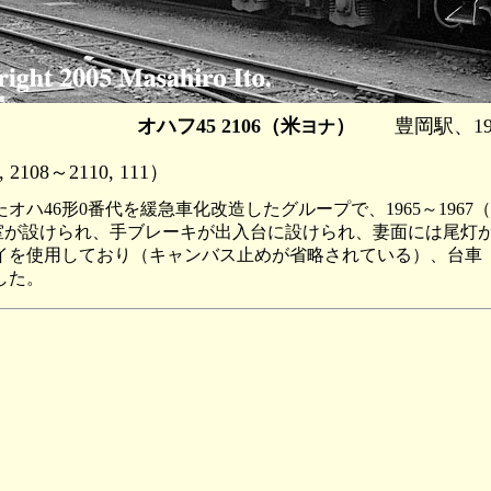
オハフ45 2106（米
）
豊岡駅、1986
ヨナ
 2108～2110, 111）
ハ46形0番代を緩急車化改造したグループで、1965～1967
掌室が設けられ、手ブレーキが出入台に設けられ、妻面には尾灯が
を使用しており（キャンバス止めが省略されている）、台車（T
した。