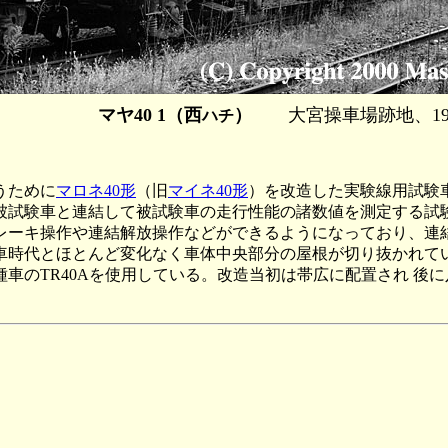
マヤ40 1（西
）
大宮操車場跡地、1988
ハチ
うために
マロネ40形
（旧
マイネ40形
）を改造した実験線用試験車
被試験車と連結して被試験車の走行性能の諸数値を測定する試
レーキ操作や連結解放操作などができるようになっており、連結
車時代とほとんど変化なく車体中央部分の屋根が切り抜かれてい
車のTR40Aを使用している。改造当初は帯広に配置され 後に