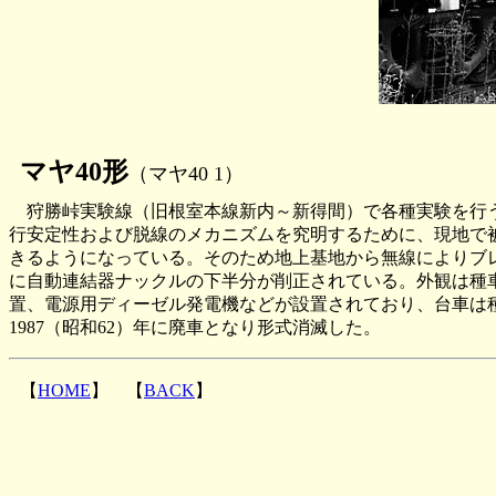
マヤ40形
（マヤ40 1）
狩勝峠実験線（旧根室本線新内～新得間）で各種実験を行
行安定性および脱線のメカニズムを究明するために、現地で
きるようになっている。そのため地上基地から無線によりブ
に自動連結器ナックルの下半分が削正されている。外観は種
置、電源用ディーゼル発電機などが設置されており、台車は種
1987（昭和62）年に廃車となり形式消滅した。
【
HOME
】 【
BACK
】