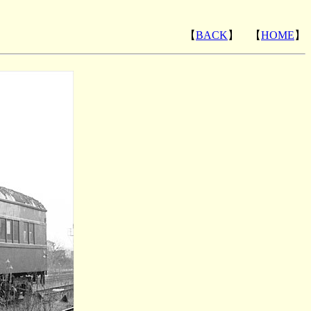
【
BACK
】 【
HOME
】