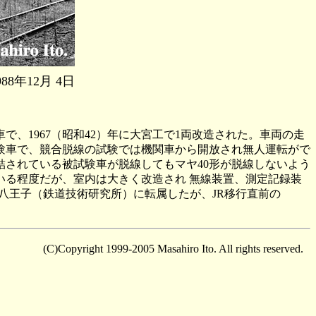
年12月 4日
で、1967（昭和42）年に大宮工で1両改造された。車両の走
験車で、競合脱線の試験では機関車から開放され無人運転がで
されている被試験車が脱線してもマヤ40形が脱線しないよう
る程度だが、室内は大きく改造され 無線装置、測定記録装
八王子（鉄道技術研究所）に転属したが、JR移行直前の
(C)Copyright 1999-2005 Masahiro Ito. All rights reserved.