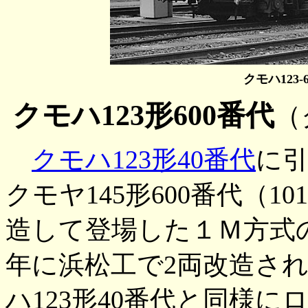
クモハ123-
クモハ123形600番代
（ク
クモハ123形40番代
に
クモヤ145形600番代（
造して登場した１Ｍ方式の
年に浜松工で2両改造さ
ハ123形40番代と同様