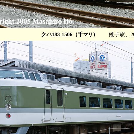
クハ183-1506（千
）
銚子駅、200
マリ