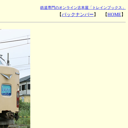
鉄道専門のオンライン古本屋「トレインブックス」
【
バックナンバー
】 【
HOME
】