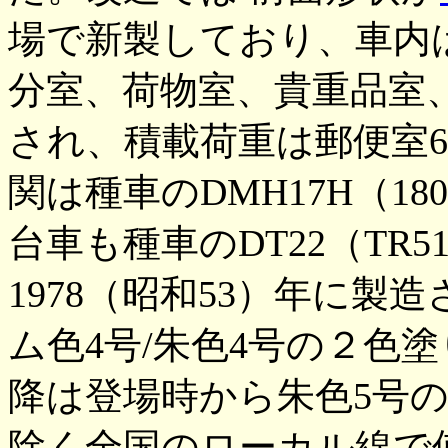
場で新製しており、車内
分室、荷物室、貴重品室
され、積載荷重は郵便室6
関は種車のDMH17H（180P
台車も種車のDT22（TR
1978（昭和53）年に製造
ム色4号/朱色4号の２色塗
降は登場時から朱色5号
除く全国のローカル線で