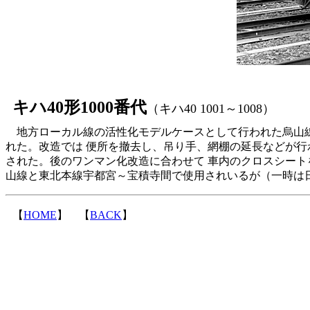
キハ40形1000番代
（キハ40 1001～1008）
地方ローカル線の活性化モデルケースとして行われた烏山線の増発
れた。改造では 便所を撤去し、吊り手、網棚の延長などが行
された。後のワンマン化改造に合わせて 車内のクロスシートを
山線と東北本線宇都宮～宝積寺間で使用されいるが（一時は
【
HOME
】 【
BACK
】