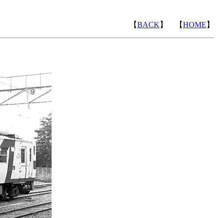
【
BACK
】 【
HOME
】