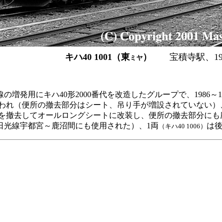
キハ40 1001（東
）
宝積寺駅、1992
ミヤ
用にキハ40形2000番代を改造したグループで、1986～1
われ（便所の撤去部分はシート、吊り手が増設されていない）、
撤去してオールロングシートに改装し、便所の撤去部分にも座席を
日光線宇都宮～鹿沼間にも使用された）、1両
は
（キハ40 1006）