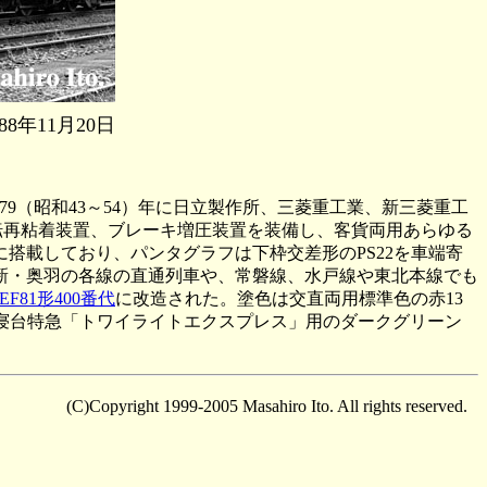
年11月20日
79（昭和43～54）年に日立製作所、三菱重工業、新三菱重工
空転再粘着装置、ブレーキ増圧装置を装備し、客貨両用あらゆる
搭載しており、パンタグラフは下枠交差形のPS22を車端寄
新・奥羽の各線の直通列車や、常磐線、水戸線や東北本線でも
EF81形400番代
に改造された。塗色は交直両用標準色の赤13
や寝台特急「トワイライトエクスプレス」用のダークグリーン
(C)Copyright 1999-2005 Masahiro Ito. All rights reserved.