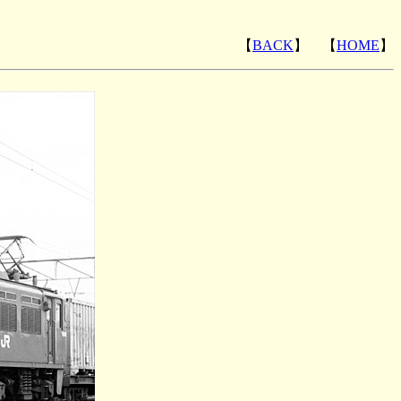
【
BACK
】 【
HOME
】