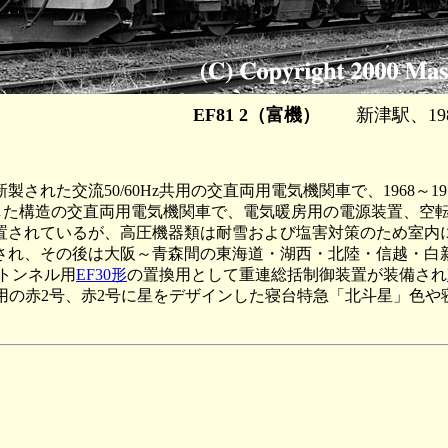
EF81 2（富機）
新津駅、1988
た交流50/60Hz共用の交直両用電気機関車で、1968～19
追加した構造の交直両用電気機関車で、電気暖房用の電源装置、
されているが、高圧機器類は耐雪および塩害対策のため室内に
され、その後は大阪～青森間の東海道・湖西・北陸・信越・白
門トンネル用
EF30形
の置換用として重連総括制御装置が装備され
用の赤2号、赤2号に星をデザインした寝台特急「北斗星」色