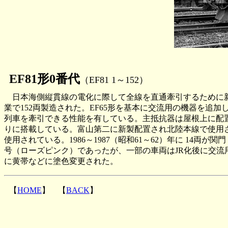
EF81形0番代
（EF81 1～152）
日本海側縦貫線の電化に際して全線を直通牽引するために新製され
業で152両製造された。EF65形を基本に交流用の機器を
列車を牽引できる性能を有している。主抵抗器は屋根上に配置
りに搭載している。富山第二に新製配置され北陸本線で使用
使用されている。1986～1987（昭和61～62）年に 14両が関
号（ローズピンク）であったが、一部の車両はJR化後に交流
に黄帯などに塗色変更された。
【
HOME
】 【
BACK
】