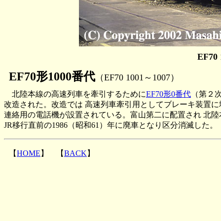
EF70
EF70形1000番代
（EF70 1001～1007）
北陸本線の高速列車を牽引するために
EF70形0番代
（第２次
改造された。改造では 高速列車牽引用としてブレーキ装置
連絡用の電話機が設置されている。富山第二に配置され 北
JR移行直前の1986（昭和61）年に廃車となり区分消滅した。
【
HOME
】 【
BACK
】