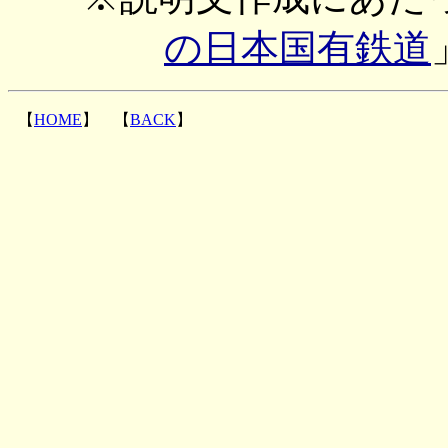
の日本国有鉄道
【
HOME
】 【
BACK
】