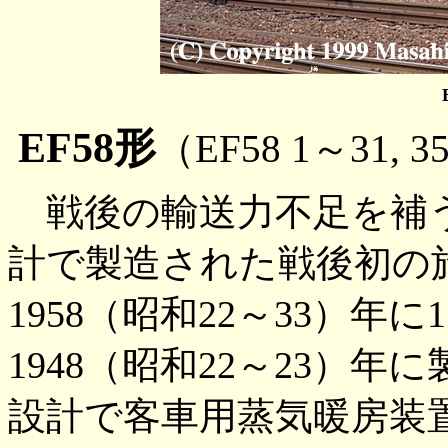
EF58形
（EF58 1～31, 
戦後の輸送力不足を補
計で製造された戦後初の旅
1958（昭和22～33）年に
1948（昭和22～23）年に
設計で客車用蒸気暖房装