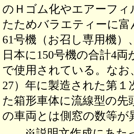
のＨゴム化やエアーフィ
たためバラエティーに富
61号機（お召し専用機）、J
日本に150号機の合計4
で使用されている。なお、写真
27）年に製造された第
た箱形車体に流線型の先
の車両とは側窓の数等が
※説明文作成にあたっては