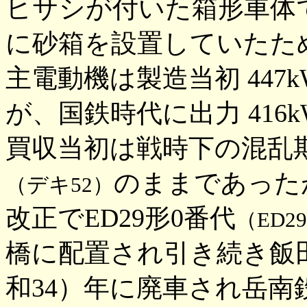
ヒサシが付いた箱形車体
に砂箱を設置していたた
主電動機は製造当初 447k
が、国鉄時代に出力 416
買収当初は戦時下の混乱
のままであったが
（デキ52）
改正でED29形0番代
（ED29
橋に配置され引き続き飯田
和34）年に廃車され岳