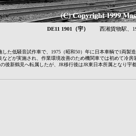
DE11 1901（宇）
西湘貨物駅、1993
低騒音試作車で、1975（昭和50）年に日本車輌で1両製造さ
どが実施され、作業環境改善のため機関車では初めて冷房装置が取
、その後新鶴見へ転属したが、JR移行後はJR東日本所属となり