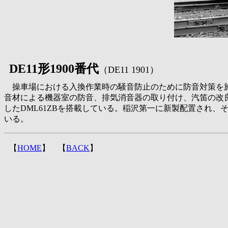
DE11形1900番代
（DE11 1901）
操車場における入換作業時の騒音防止のために防音対策を施した
音材による機器室の防音、排気消音器の取り付け、汽笛の改良な
したDML61ZBを搭載している。稲沢第一に新製配置され
いる。
【
HOME
】 【
BACK
】