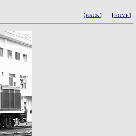
【
BACK
】 【
HOME
】