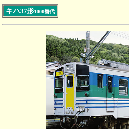
キハ37形
1000番代