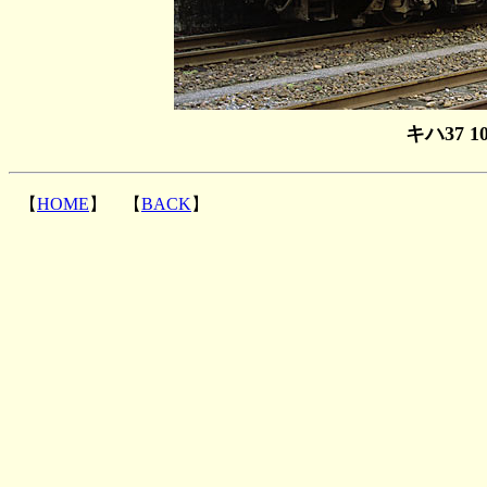
キハ37 1
【
HOME
】 【
BACK
】